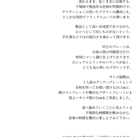
流れるまま、赴くままに出現する、
不規則で無造作な色柄が特徴的です。
グラデーションの効いたブラウンの濃淡にも、
どこか自然的でリラックスムードが漂います。
製品として高い完成度でありながら、
ひとつとして同じものがないという、
手仕事ならではの面白さも味わって頂けます。
切立のプレートは、
お皿の渕の外側部分だけ、
特別にマット調に仕上げております。
カジュアルとリッチのバランスが良く、
とても気の利いたデザインです。
サイズ展開は、
１人前のディナープレートとして
余裕を持ってお使い頂ける
24.5㎝と、
朝のワンプレートや贅沢なデザートプレートにも
程よいサイズ感の21㎝をご用意しました。
食べ進めていくごとに見えてくる
不規則な柄模様を眺めながら、
食事の時間を贅沢に楽しんでみて下さい。
※ブログにて更に詳しくご紹介しております。