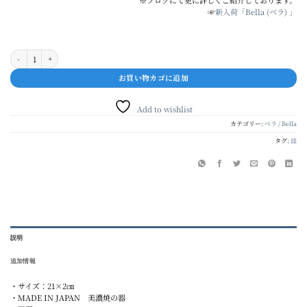
☞
新入荷「Bella (ベラ) 」
ベラ 21cm切立プレート個
お買い物カゴに追加
Add to wishlist
カテゴリー:
ベラ / Bella
タグ:
皿
説明
追加情報
・サイズ：21×2㎝
・MADE IN JAPAN 美濃焼の器