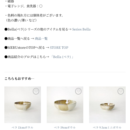
・磁器
・電子レンジ、食洗器：
〇
・色柄の現れ方には個体差がございます。
（色の濃い/薄い など）
●Bella(ベラ)シリーズの他のアイテムを見る→
Series Bella
●商品一覧へ戻る →
商品一覧
●MERUstoreのTOPへ戻る →
STORE TOP
●商品紹介のブログはこちら→
「Bella (ベラ) 」
こちらもおすすめ…
Add to
Add to
Add to
wishlist
wishlist
wishlist
ベラ 13cmボウル
ベラ 19cmボウル
ベラ 9.5cmミニボウル