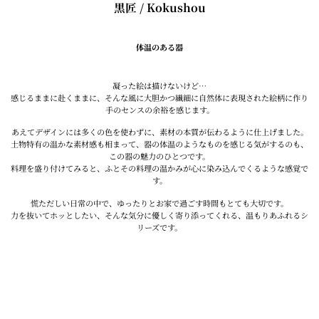
黒匠 / Kokushou
体温のある器
凝った絵は描けないけど…
感じるままに赴くままに、そんな風に大胆かつ繊細に自然体に表現された絵柄に作り
手のセンスの余裕を感じます。
あえてデザインには多くの色を使わずに、素材の本質が伝わるように仕上げました。
土物特有の温かな素材感も相まって、器の体温のようなものを感じる気がするのも、
この器の魅力のひとつです。
料理を盛り付けてみると、ふとその料理の温かみが心に染み込んでくるような感覚で
す。
慌ただしい日常の中で、ゆったりとお家で過ごす時間もとても大切です。
力を抜いてホッとしたい、そんな気分に優しく寄り添ってくれる、温もりあふれるシ
リーズです。