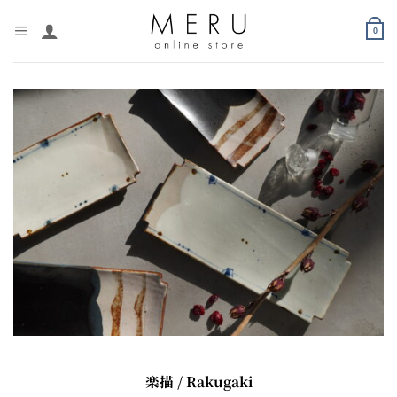
Skip
to
0
content
楽描 / Rakugaki