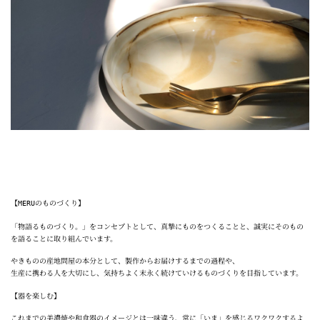
【
のものづくり】
MERU
「物語るものづくり。」をコンセプトとして、真摯にものをつくることと、誠実にそのもの
を語ることに取り組んでいます。
やきものの産地問屋の本分として、製作からお届けするまでの過程や、
生産に携わる人を大切にし、気持ちよく末永く続けていけるものづくりを目指しています。
【器を楽しむ】
これまでの美濃焼や和食器のイメージとは一味違う、常に「いま」を感じるワクワクするよ